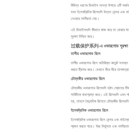
বিভিন্ন ধরণের ডিভাইস অনন্য উপায়ে এটি অর্জন
যখন ইলেকট্রনিক রিলেগুলি উন্নত সেন্সর এবং মা
নেওয়ার নমনীয়তা দেয়।
এই ডিভাইসগুলি কীভাবে কাজ করে তা বোঝার মাধ্যম
সুরক্ষা নিশ্চিত করে।
过载保护系列-এ ওভারলোড সুরক্ষা ডিভ
তাপীয় ওভারলোড রিলে
তাপীয় ওভারলোড রিলে অতিরিক্ত কারেন্ট সনাক্ত ক
করতে ট্রিগার করে। যেখানে ধীরে ধীরে তাপমাত্র
চৌম্বকীয় ওভারলোড রিলে
চৌম্বকীয় ওভারলোড রিলেগুলি হঠাৎ স্রোতের তীব
সার্কিটকে বাধাগ্রস্ত করে। এই রিলেগুলি এমন পরিস
হয়, তাহলে বৈদ্যুতিক রিলেতে চৌম্বকীয় রিলেগুলি 
ইলেকট্রনিক ওভারলোড রিলে
ইলেকট্রনিক ওভারলোড রিলে সেন্সর এবং মাইক্রোপ্
প্রদান করতে পারে। উচ্চ নির্ভুলতা এবং নমনীয