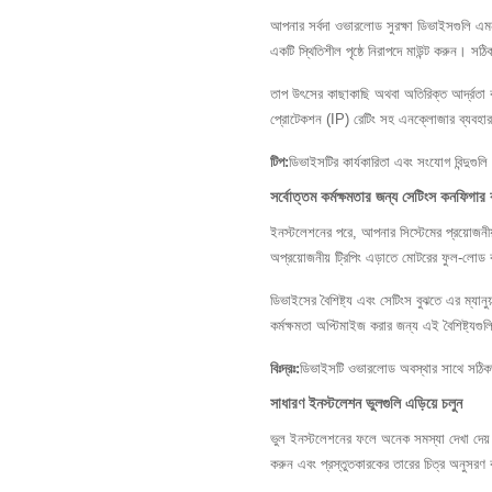
আপনার সর্বদা ওভারলোড সুরক্ষা ডিভাইসগুলি এমন
একটি স্থিতিশীল পৃষ্ঠে নিরাপদে মাউন্ট করুন। সঠিক
তাপ উৎসের কাছাকাছি অথবা অতিরিক্ত আর্দ্রতা ব
প্রোটেকশন (IP) রেটিং সহ এনক্লোজার ব্যবহার
টিপ:
ডিভাইসটির কার্যকারিতা এবং সংযোগ বিন্দুগ
সর্বোত্তম কর্মক্ষমতার জন্য সেটিংস কনফিগার
ইনস্টলেশনের পরে, আপনার সিস্টেমের প্রয়োজনী
অপ্রয়োজনীয় ট্রিপিং এড়াতে মোটরের ফুল-লোড কা
ডিভাইসের বৈশিষ্ট্য এবং সেটিংস বুঝতে এর ম্যা
কর্মক্ষমতা অপ্টিমাইজ করার জন্য এই বৈশিষ্ট্যগুল
বিঃদ্রঃ:
ডিভাইসটি ওভারলোড অবস্থার সাথে সঠিকভাব
সাধারণ ইনস্টলেশন ভুলগুলি এড়িয়ে চলুন
ভুল ইনস্টলেশনের ফলে অনেক সমস্যা দেখা দেয়। ড
করুন এবং প্রস্তুতকারকের তারের চিত্র অনুসরণ