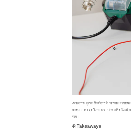
ওভারলোড সুরক্ষা ডিভাইসগুলি আপনার সরঞ্জামের স
সরঞ্জাম সরবরাহকারীদের কাছ থেকে সঠিক ডিভাইস 
করে।
কী Takeaways