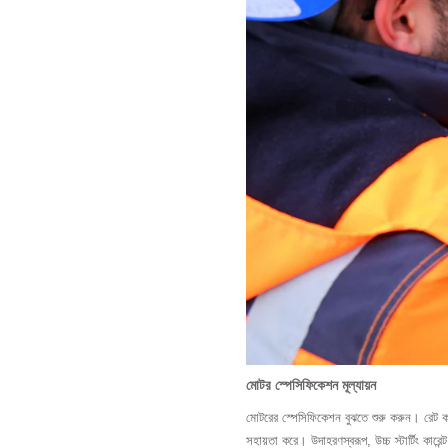
মোটর স্পেসিফিকেশন মূল্যায়ন
মোটরের স্পেসিফিকেশন বুঝতে শুরু করুন। রেট ক
সহায়তা করে। উদাহরণস্বরূপ, উচ্চ স্টার্টিং ক