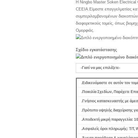
Η Ningbo Master Soken Electrical
CEEIA.Είμαστε επαγγελματίας κατ
συμπεριλαμβανομένων διακοπτών, π
διαφορετικούς τομείς, όπως βιομη
Ομορφιάς.
Σχέδιο εγκατάστασης
-Γιατί να μας επιλέξετε-
.Ειδικευόμαστε σε αυτόν τον τομ
.Ποικιλία Σχεδίων, Παρέχετε Επ
.Γνήσιος κατασκευαστής με άμεσ
.Πρότυπο υψηλής διαχείρισης γι
.Αποδεκτή μικρή παραγγελία: 10
.Ασφαλείς όροι πληρωμής: T/T, W