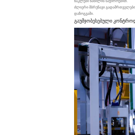
ნაკლები ნაწილის საჭიროებით.
ძლიერი მბრუნავი გადამრთველები 
დაზოგვაში.
გაუმჯობესებული კონტრ