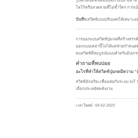
รูปลักษณ์ที่ทันสมัยและเรียบง่ายสำ
โลโก้หรือลวดลายที่ไม่ซ้ำใคร การเ
บันทึก:
สวิตช์แบบปรับแต่งได้เหมาะอย
การออกแบบสวิตช์ปุ่มกดที่สร้างสรรค
ออกแบบเหล่านี้ไม่ได้แค่ช่วยกำหนดท
พบสวิตช์ที่สมบูรณ์แบบสำหรับอัปเกร
คำถามที่พบบ่อย
อะไรที่ทำให้สวิตช์ปุ่มกดมีความ “
สวิตช์อัจฉริยะเชื่อมต่อกับระบบ IoT
เลือกประหยัดพลังงาน
เวลาโพสต์ : 04-02-2025