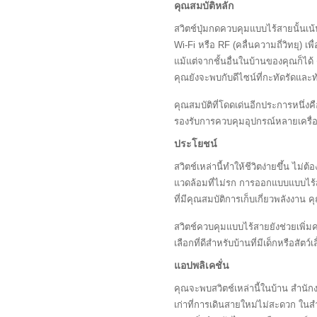
คุณสมบัติหลัก
สวิตช์ปุ่มกดควบคุมแบบไร้สายนั้นเน้
Wi-Fi หรือ RF (คลื่นความถี่วิทยุ) 
แม้แต่จากชั้นอื่นในบ้านของคุณก็ได้
คุณยังจะพบกับดีไซน์ที่กะทัดรัดและทัน
คุณสมบัติที่โดดเด่นอีกประการหนึ่งค
รองรับการควบคุมอุปกรณ์หลายเครื่อง
ประโยชน์
สวิตช์เหล่านี้ทำให้ชีวิตง่ายขึ้น ไม่
แวดล้อมที่ไม่รก การออกแบบแบบไร้สา
ที่มีคุณสมบัติการเก็บเกี่ยวพลังง
สวิตช์ควบคุมแบบไร้สายยังช่วยเพิ่
เลือกที่ดีสำหรับบ้านที่มีเด็กหรือสัตว์เล
แอปพลิเคชั่น
คุณจะพบสวิตช์เหล่านี้ในบ้าน สำนักง
เก่าที่การเดินสายใหม่ไม่สะดวก ในสำ