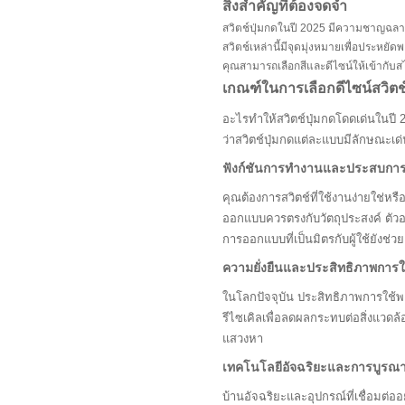
สิ่งสำคัญที่ต้องจดจำ
สวิตช์ปุ่มกดในปี 2025 มีความชาญฉลาดแ
สวิตช์เหล่านี้มีจุดมุ่งหมายเพื่อประหย
คุณสามารถเลือกสีและดีไซน์ให้เข้ากับส
เกณฑ์ในการเลือกดีไซน์สวิตช์
อะไรทำให้สวิตช์ปุ่มกดโดดเด่นในปี
ว่าสวิตช์ปุ่มกดแต่ละแบบมีลักษณะเด
ฟังก์ชันการทำงานและประสบการณ
คุณต้องการสวิตช์ที่ใช้งานง่ายใช่หร
ออกแบบควรตรงกับวัตถุประสงค์ ตัว
การออกแบบที่เป็นมิตรกับผู้ใช้ยังช่
ความยั่งยืนและประสิทธิภาพการใ
ในโลกปัจจุบัน ประสิทธิภาพการใช้พลั
รีไซเคิลเพื่อลดผลกระทบต่อสิ่งแวดล้
แสวงหา
เทคโนโลยีอัจฉริยะและการบูรณ
บ้านอัจฉริยะและอุปกรณ์ที่เชื่อมต่อ