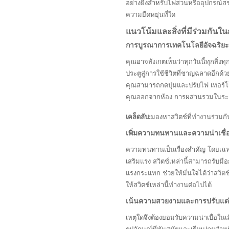
อย่างยิ่งสำหรับไฟสวนหรืออุปกรณ์
ความยืดหยุ่นที่ใด
แนวโน้มและสิ่งที่มีร่วมกัน
การบูรณาการเทคโนโลยีอัจฉริยะ
คุณอาจสังเกตเห็นว่าทุกวันนี้ทุกสิ่ง
ประตูสู่การใช้ชีวิตที่ชาญฉลาดอีกด้
คุณสามารถกดปุ่มและปรับไฟ เทอร์โมส
คุณออกจากห้อง การผสานรวมในระดับน
เคล็ดลับ:
มองหาสวิตช์ที่ทำงานร่วมกั
เพิ่มความทนทานและความน่าเชื่อ
ความทนทานเป็นเรื่องสำคัญ โดยเฉพ
เสริมแรง สวิตช์เหล่านี้สามารถรับม
แรงกระแทก ช่วยให้มั่นใจได้ว่าสวิต
ให้สวิตช์เหล่านี้ทำงานต่อไปได้
เน้นความสวยงามและการปรับแต่
เหตุใดจึงต้องยอมรับความน่าเบื่อในเ