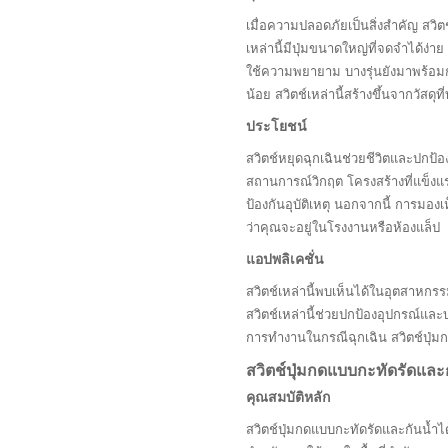
เมื่อความปลอดภัยเป็นสิ่งสำคัญ สวิตช
เหล่านี้มีปุ่มขนาดใหญ่ที่จดจำได้ง่าย
ใช้ความพยายาม บางรุ่นยังมาพร้อมกั
น้อย สวิตช์เหล่านี้สร้างขึ้นจากวัสด
ประโยชน์
สวิตช์หยุดฉุกเฉินช่วยชีวิตและปกป
สถานการณ์วิกฤต โครงสร้างที่แข็ง
ป้องกันอุบัติเหตุ นอกจากนี้ การมอ
ว่าคุณจะอยู่ในโรงงานหรือห้องแล็ป
แอปพลิเคชั่น
สวิตช์เหล่านี้พบเห็นได้ในอุตสาหกรรม
สวิตช์เหล่านี้ช่วยปกป้องอุปกรณ์และบ
การทำงานในกรณีฉุกเฉิน สวิตช์ปุ่ม
สวิตช์ปุ่มกดแบบกะทัดรัดและ
คุณสมบัติหลัก
สวิตช์ปุ่มกดแบบกะทัดรัดและกันน้ำไ