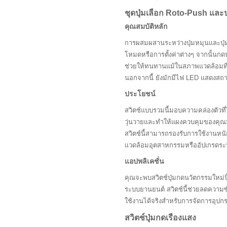
ชุดปุ่มเลือก Roto-Push และป
คุณสมบัติหลัก
การผสมผสานระหว่างปุ่มหมุนและปุ่ม
โหมดหรือการตั้งค่าต่างๆ จากนั้นกด
ช่วยให้ทนทานแม้ในสภาพแวดล้อมที
นอกจากนี้ ยังมักมีไฟ LED แสดงสถา
ประโยชน์
สวิตช์แบบรวมนี้มอบความคล่องตัวที่
วุ่นวายและทำให้แผงควบคุมของคุณม
สวิตช์นี้สามารถรองรับการใช้งานห
แวดล้อมอุตสาหกรรมหรืออัปเกรดระ
แอปพลิเคชั่น
คุณจะพบสวิตช์ปุ่มกดนวัตกรรมใหม่นี
ระบบยานยนต์ สวิตช์นี้ช่วยลดความซ
ใช้งานได้จริงสำหรับการจัดการอุป
สวิตช์ปุ่มกดเรืองแสง