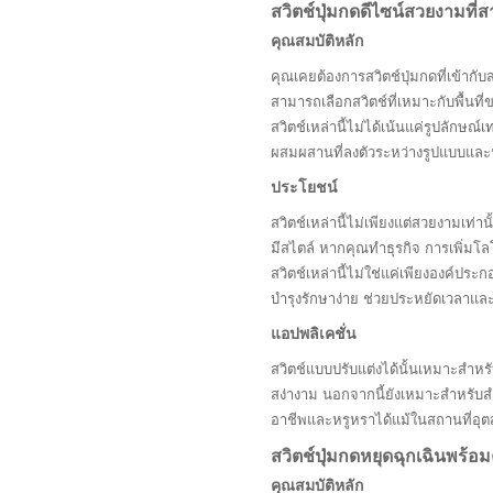
สวิตช์ปุ่มกดดีไซน์สวยงามที่
คุณสมบัติหลัก
คุณเคยต้องการสวิตช์ปุ่มกดที่เข้ากับ
สามารถเลือกสวิตช์ที่เหมาะกับพื้นที
สวิตช์เหล่านี้ไม่ได้เน้นแค่รูปลักษณ
ผสมผสานที่ลงตัวระหว่างรูปแบบและฟ
ประโยชน์
สวิตช์เหล่านี้ไม่เพียงแต่สวยงามเท่
มีสไตล์ หากคุณทำธุรกิจ การเพิ่มโ
สวิตช์เหล่านี้ไม่ใช่แค่เพียงองค์ปร
บำรุงรักษาง่าย ช่วยประหยัดเวลา
แอปพลิเคชั่น
สวิตช์แบบปรับแต่งได้นั้นเหมาะสำหรั
สง่างาม นอกจากนี้ยังเหมาะสำหรับสำน
อาชีพและหรูหราได้แม้ในสถานที่อุต
สวิตช์ปุ่มกดหยุดฉุกเฉินพร้
คุณสมบัติหลัก