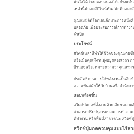
มั่นใจได้ว่าจะตอบสนองได้อย่างแม่นย
เหล่านี้มักจะมีดีไซน์ทันสมัยที่กลมกล
คุณสมบัติที่โดดเด่นอีกประการหนึ่ง
ปลอดภัย เพื่อประสบการณ์การทำงานอั
จำเป็น
ประโยชน์
สวิตช์เหล่านี้ทำให้ชีวิตของคุณง่า
หรือเมื่อคุณมีงานยุ่งอยู่ตลอดเวลา ก
บ้านอัจฉริยะหมายความว่าคุณสามา
ประสิทธิภาพการใช้พลังงานเป็นอีกข้อ
ความทันสมัยให้กับบ้านหรือสำนักง
แอปพลิเคชั่น
สวิตช์ปุ่มกดที่สั่งงานด้วยเสียงเหม
สามารถปรับปรุงกระบวนการทำงานและเพิ
ที่ทำงาน หรือพื้นที่สาธารณะ สวิต
สวิตช์ปุ่มกดควบคุมแบบไร้สา