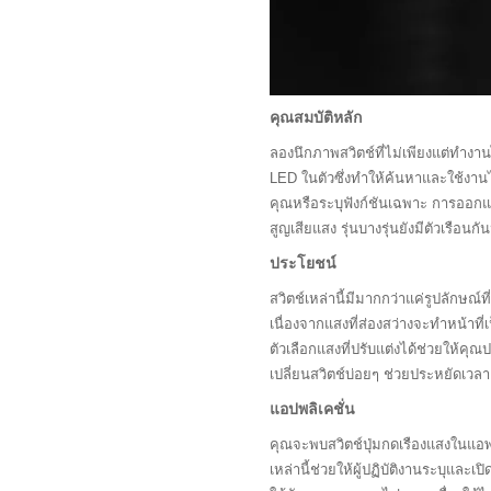
คุณสมบัติหลัก
ลองนึกภาพสวิตช์ที่ไม่เพียงแต่ทำงาน
LED ในตัวซึ่งทำให้ค้นหาและใช้งาน
คุณหรือระบุฟังก์ชันเฉพาะ การออกแบ
สูญเสียแสง รุ่นบางรุ่นยังมีตัวเรือ
ประโยชน์
สวิตช์เหล่านี้มีมากกว่าแค่รูปลักษ
เนื่องจากแสงที่ส่องสว่างจะทำหน้าท
ตัวเลือกแสงที่ปรับแต่งได้ช่วยให้คุ
เปลี่ยนสวิตช์บ่อยๆ ช่วยประหยัดเวล
แอปพลิเคชั่น
คุณจะพบสวิตช์ปุ่มกดเรืองแสงในแอพพ
เหล่านี้ช่วยให้ผู้ปฏิบัติงานระบุและเ