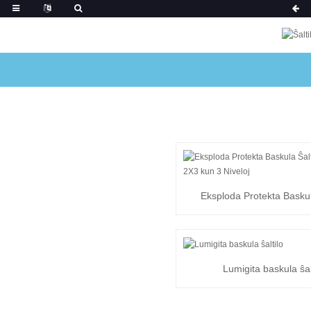
Eksploda Protekta Baskul
RK1-01G 2X3 ...
Lumigita baskula ŝal