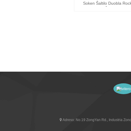
Soken Ŝaltilo Duobla Rock
T85 Ĝemeloj Buto
Adreso:
No.19 ZongYan Rd., Industria Zono