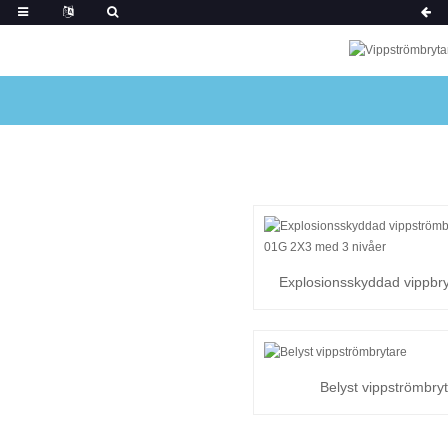
Explosionsskyddad vippbr
01G 2X3 ...
Belyst vippströmbry