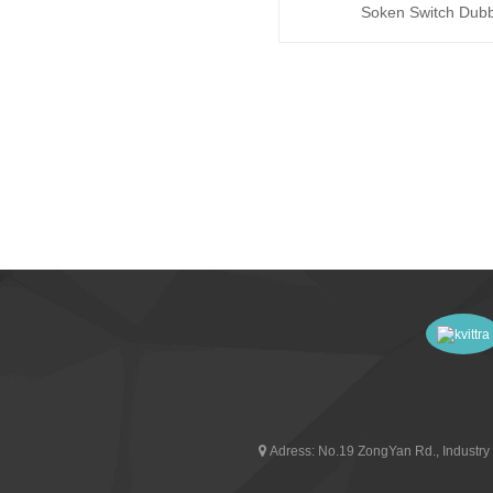
Soken Switch Dubb
vippströmbrytare T85 Tvil
Adress:
No.19 ZongYan Rd., Industry 