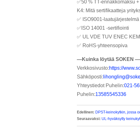
✅50 % TT-ennakkomaksu + 
K4: Mitä sertifikaatteja yrity
✅ ISO9001-laatujärjestelmä
✅ISO 14001 -sertifiointi
✅ UL VDE TUV ENEC KEM
✅ RoHS-yhteensopiva
—Kuinka löytää SOKEN —
Verkkosivusto:
https://www.s
Sähköposti:
lihongling@sok
Yhteystiedot Puhelin:
021-5
Puhelin:
13585545336
Edellinen:
DPST-keinokytkin, jossa o
Seuraavaksi:
UL-hyväksytty keinuk