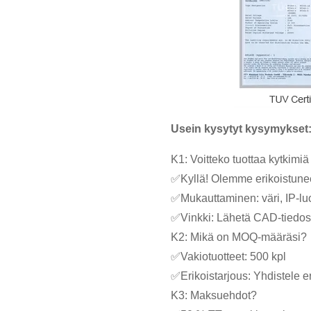
Usein kysytyt kysymykset
K1: Voitteko tuottaa kytkimi
✅Kyllä! Olemme erikoistuneet
✅Mukauttaminen: väri, IP-luo
✅Vinkki: Lähetä CAD-tiedostoj
K2: Mikä on MOQ-määräsi?
✅Vakiotuotteet: 500 kpl
✅Erikoistarjous: Yhdistele e
K3: Maksuehdot?