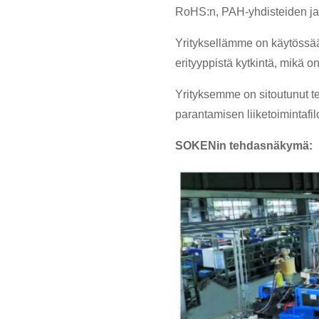
RoHS:n, ​​PAH-yhdisteiden j
Yrityksellämme on käytössään 
erityyppistä kytkintä, mikä o
Yrityksemme on sitoutunut te
parantamisen liiketoimintafil
SOKENin tehdasnäkymä: