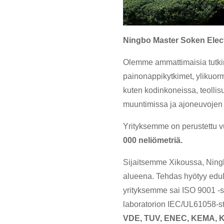
Ningbo Master Soken Elect
Olemme ammattimaisia ​​tutki
painonappikytkimet, ylikuormit
kuten kodinkoneissa, teollisu
muuntimissa ja ajoneuvojen
Yrityksemme on perustettu 
000 neliömetriä.
Sijaitsemme Xikoussa, Ningb
alueena. Tehdas hyötyy edul
yrityksemme sai ISO 9001 -s
laboratorion IEC/UL61058-sta
VDE, TUV, ENEC, KEMA, 