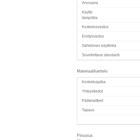
Arvosana
Käyttö
lämpötila
Kosketusvastus
Eristysvastus
Sähköinen käyttöikä
Sovellettava standardi
Materiaaliluettelo
Kosketusjalka
Yhteystiedot
Päätelaitteet
Tapaus
Piirustus