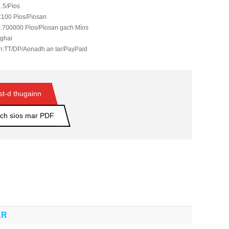
.5/Pìos
:
100 Pìos/Pìosan
:
700000 Pìos/Pìosan gach Mìos
ghai
h:
TT/DP/Aonadh an Iar/PayPaid
st-d thugainn
ch sìos mar PDF
AR