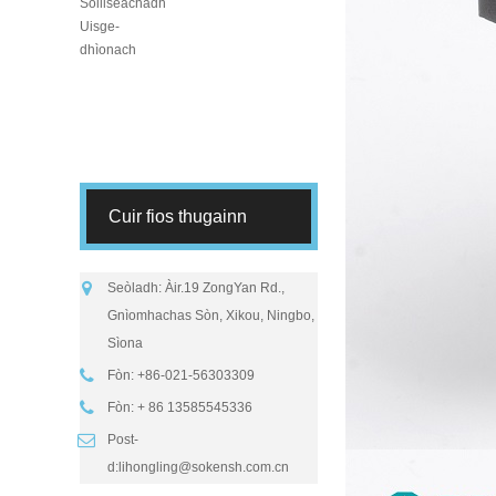
Cuir fios thugainn
Seòladh: Àir.19 ZongYan Rd.,
Gnìomhachas Sòn, Xikou, Ningbo,
Sìona
Fòn: +86-021-56303309
Fòn: + 86 13585545336
Post-
d:
lihongling@sokensh.com.cn