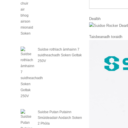
Dealbh
Taisbeanadh toraidh
Suidse rothlach àmhainn 7
suidheachadh Soken Gottak
250V
Suidse Putan Putainn
Smùideadair Aodaich Soken
2 Phòla