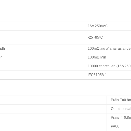
16A 250VAC
-25~
85ºC
aidh
100mΩ aig a’ char as àirde
on
100mΩ Min
10000 cearcallan (16A 25
IEC61058-1
Pràis T=0.
Co-mheas ai
Pràis T=0.
PA66