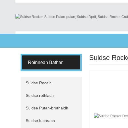
Suidse Rock
Roinnean Bathar
Suidse Rocair
Suidse rothlach
Suidse Putan-brùthaidh
Suidse Iuchrach