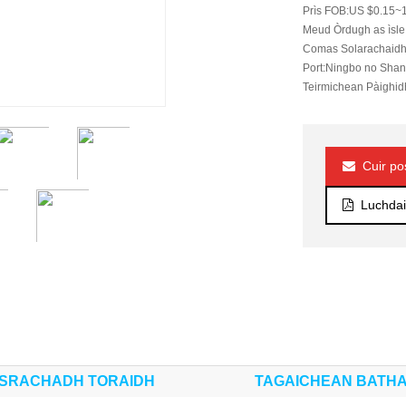
Prìs FOB:
US $0.15~1
Meud Òrdugh as ìsle
Comas Solarachaidh
Port:
Ningbo no Shan
Teirmichean Pàighid
Cuir po
Luchdai
OSRACHADH TORAIDH
TAGAICHEAN BATH