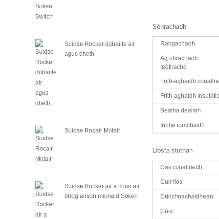
Sònrachadh
Rangachadh
Suidse Rocker dùbailte air
agus dheth
Ag obrachadh
teòthachd
Frith-aghaidh conaltr
Frith-aghaidh insulati
Beatha dealain
Inbhe iomchaidh
Suidse Rocair Motair
Liosta stuthan
Cas conaltraidh
Cuir fios
Suidse Rocker air a chuir air
bhog airson mionaid Soken
Crìochnachaidhean
Cùis