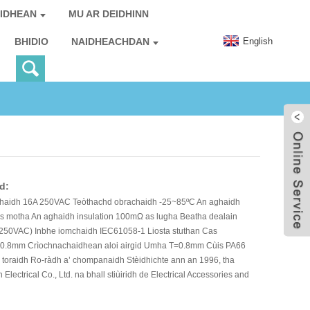
IDHEAN
MU AR DEIDHINN
English
BHIDIO
NAIDHEACHDAN
d:
aidh 16A 250VAC Teòthachd obrachaidh -25~85ºC An aghaidh
s motha An aghaidh insulation 100mΩ as lugha Beatha dealain
 250VAC) Inbhe iomchaidh IEC61058-1 Liosta stuthan Cas
=0.8mm Crìochnachaidhean aloi airgid Umha T=0.8mm Cùis PA66
toraidh Ro-ràdh a’ chompanaidh Stèidhichte ann an 1996, tha
lectrical Co., Ltd. na bhall stiùiridh de Electrical Accessories and