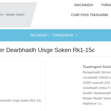
DACHAIGH
TORA
CUIR FIOS THUGAINN
DACHAIGH
TORAIDHEAN
er Dearbhaidh Uisge Soken Rk1-15c
Tuairisgeul Goiri
Rangachadh Sònrach
conaltraidh 100mΩ a
10000 cearcall (16A
conaltraidh Umha T
Dealbh Taisbeanadh 
Ningbo Master Soken E
Appliance Co...