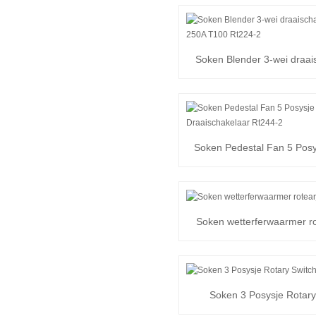
Soken Blender 3-wei draai
16A 250A T100..
Soken Pedestal Fan 5 Posy
Switch Rt2...
Soken wetterferwaarmer r
skeakel
Soken 3 Posysje Rotary