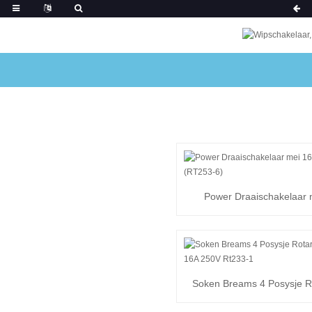
Power Draaischakelaar 
250VAC (RT253-6
Soken Breams 4 Posysje 
Switch 16A 2...