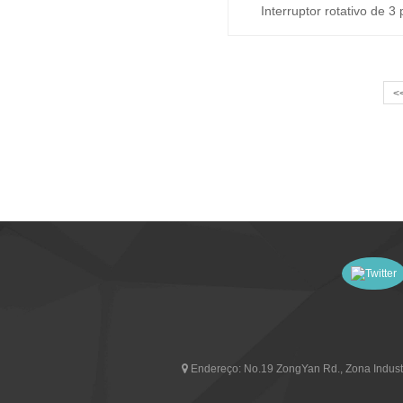
Interruptor rotativo de 3
Soken
<
Endereço:
No.19 ZongYan Rd., Zona Industr