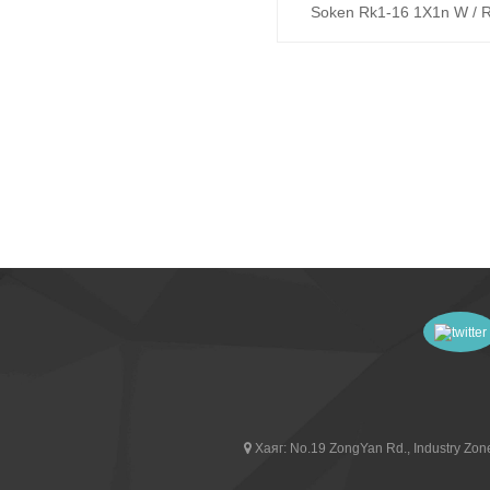
Soken Rk1-16 1X1n W / 
Rocker Switch
Хаяг:
No.19 ZongYan Rd., Industry Zone