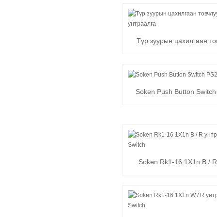
Түр зуурын цахилгаан т
унтраалга
Soken Push Button Switch
2b-5
Soken Rk1-16 1X1n B / R
Rocker Switch