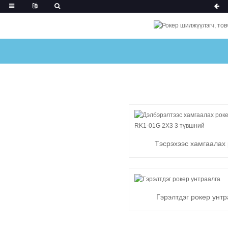
Тэсрэхээс хамгаалах
унтраалга RK1-01G 2X
Гэрэлтдэг рокер унтр