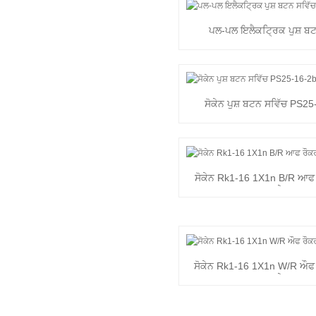
ਪਲ-ਪਲ ਇਲੈਕਟ੍ਰਿਕ ਪੁਸ਼ ਬਟ
ਸੋਕੇਨ ਪੁਸ਼ ਬਟਨ ਸਵਿੱਚ PS2
ਸੋਕੇਨ Rk1-16 1X1n B/R ਆਫ 
'ਤੇ
ਸੋਕੇਨ Rk1-16 1X1n W/R ਔਫ 
'ਤੇ