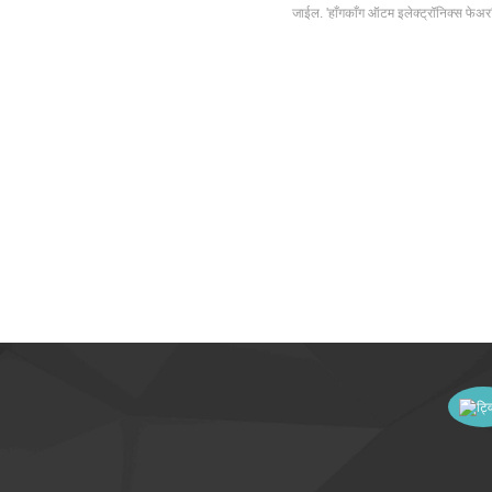
जाईल. 'हाँगकाँग ऑटम इलेक्ट्रॉनिक्स फेअर'मध्