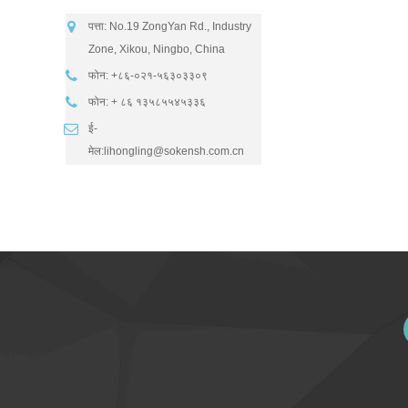
पत्ता: No.19 ZongYan Rd., Industry
Zone, Xikou, Ningbo, China
फोन: +८६-०२१-५६३०३३०९
फोन: + ८६ १३५८५५४५३३६
ई-
मेल:
lihongling@sokensh.com.cn