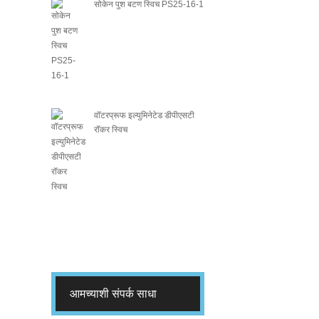
सोकेन पुश बटण स्विच PS25-16-1
वॉटरप्रूफ इल्युमिनेटेड डीपीएसटी
रॉकर स्विच
आमच्याशी संपर्क साधा