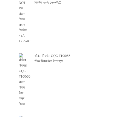
स्विचेस १०A २५०VAC
सोकेन स्विचेस CQC T100/55
रॉकर स्विच केमा केउर एस...