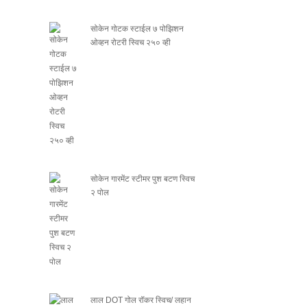
सोकेन गोटक स्टाईल ७ पोझिशन
ओव्हन रोटरी स्विच २५० व्ही
सोकेन गारमेंट स्टीमर पुश बटण स्विच
२ पोल
लाल DOT गोल रॉकर स्विच/ लहान