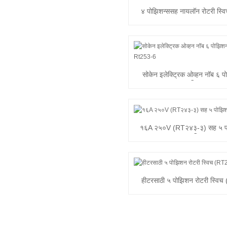
४ पोझिशन्ससह नायलॉन रोटरी स्
1C)
सोकेन इलेक्ट्रिक ओव्हन नॉब ६ प
स्विच...
१६A २५०V (RT२४३-३) सह ५ पो
स्विच
हीटरसाठी ५ पोझिशन रोटरी स्वि