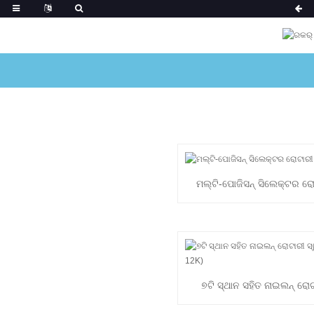
ମଲ୍ଟି-ପୋଜିସନ୍ ସିଲେକ୍ଟର ରୋଟ
୭ଟି ସ୍ଥାନ ସହିତ ନାଇଲନ୍ ରୋଟା
(RT233-12K)