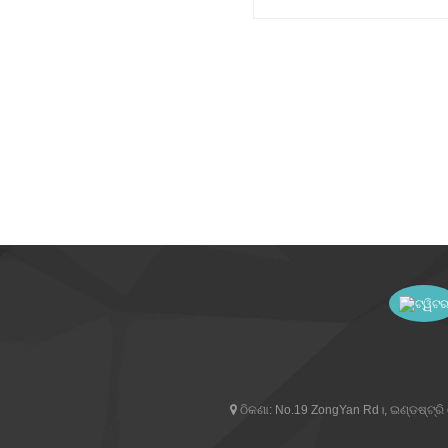
(RT243-1)
ଠିକଣା:
No.19 ZongYan Rd।, ଇଣ୍ଡଷ୍ଟ୍ରି ଜ