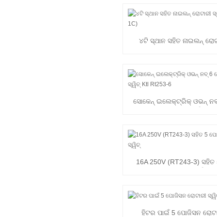
୪ଟି ସ୍ଥାନ ସହିତ ନାଇଲନ୍ ରୋଟା
(RT233-1C)
ସୋକେନ୍ ଇଲେକ୍ଟ୍ରିକ୍ ଓଭନ୍ ନବ
ରୋଟାରୀ ସ୍ୱିଟ୍...
16A 250V (RT243-3) ସହିତ
ରୋଟାରୀ ସ୍ୱିଚ୍
ହିଟର ପାଇଁ 5 ପୋଜିସନ ରୋଟାର