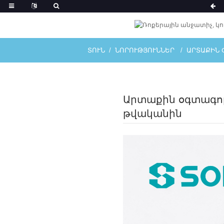
ՏՈՒՆ
ՆՈՐՈՒԹՅՈՒՆՆԵՐ
ԱՐՏԱՔԻՆ 
Արտաքին օգտագոր
թվականին