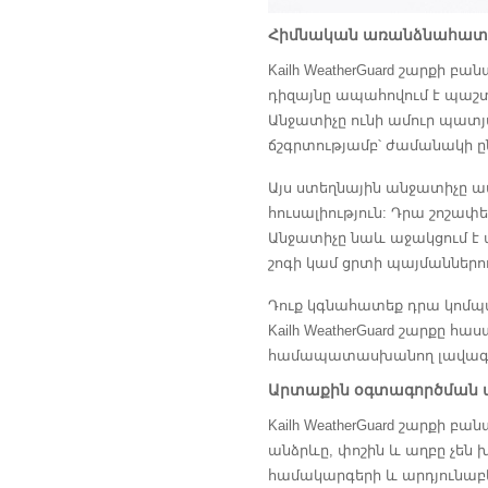
Հիմնական առանձնահատկ
Kailh WeatherGuard շարքի 
դիզայնը ապահովում է պաշտ
Անջատիչը ունի ամուր պատյա
ճշգրտությամբ՝ ժամանակի 
Այս ստեղնային անջատիչը ա
հուսալիություն: Դրա շոշա
Անջատիչը նաև աջակցում է ա
շոգի կամ ցրտի պայմաններու
Դուք կգնահատեք դրա կոմպա
Kailh WeatherGuard շարքը հ
համապատասխանող լավագո
Արտաքին օգտագործման ա
Kailh WeatherGuard շարքի 
անձրևը, փոշին և աղբը չե
համակարգերի և արդյունաբ