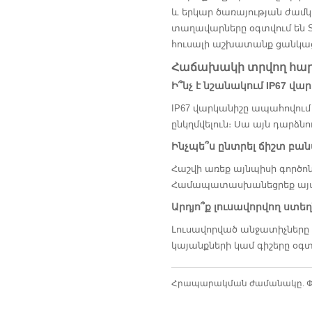
և երկար ծառայության ժամկե
տաղավարները օգտվում են Sc
հուսալի աշխատանք ցանկաց
Հաճախակի տրվող հար
Ի՞նչ է նշանակում IP67 վ
IP67 վարկանիշը ապահովում է
ընկղմվելուն։ Սա այն դարձ
Ինչպե՞ս ընտրել ճիշտ բա
Հաշվի առեք այնպիսի գործոն
Համապատասխանեցրեք այս հ
Արդյո՞ք լուսավորվող ստ
Լուսավորված անջատիչները բ
կայանքների կամ գիշերը օգ
Հրապարակման ժամանակը. Փե