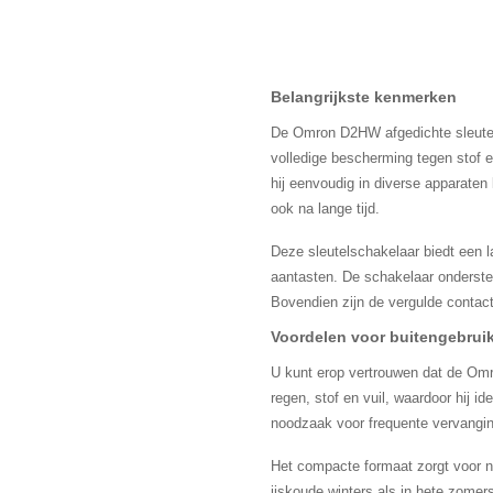
Belangrijkste kenmerken
De Omron D2HW afgedichte sleutel
volledige bescherming tegen stof e
hij eenvoudig in diverse apparate
ook na lange tijd.
Deze sleutelschakelaar biedt een l
aantasten. De schakelaar ondersteu
Bovendien zijn de vergulde contacte
Voordelen voor buitengebrui
U kunt erop vertrouwen dat de Omr
regen, stof en vuil, waardoor hij 
noodzaak voor frequente vervangin
Het compacte formaat zorgt voor na
ijskoude winters als in hete zomer