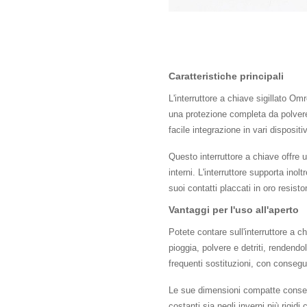
Caratteristiche principali
L'interruttore a chiave sigillato Om
una protezione completa da polvere 
facile integrazione in vari disposi
Questo interruttore a chiave offre u
interni. L'interruttore supporta ino
suoi contatti placcati in oro resist
Vantaggi per l'uso all'aperto
Potete contare sull'interruttore a c
pioggia, polvere e detriti, rendendol
frequenti sostituzioni, con conseg
Le sue dimensioni compatte consento
costanti sia negli inverni più rigid