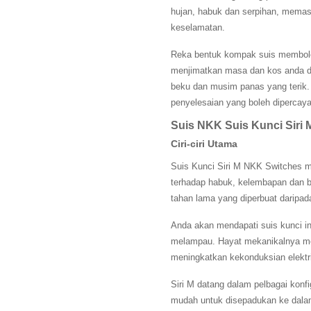
hujan, habuk dan serpihan, memasti
keselamatan.
Reka bentuk kompak suis membole
menjimatkan masa dan kos anda da
beku dan musim panas yang terik
penyelesaian yang boleh dipercayai
Suis NKK Suis Kunci Siri 
Ciri-ciri Utama
Suis Kunci Siri M NKK Switches m
terhadap habuk, kelembapan dan b
tahan lama yang diperbuat daripada
Anda akan mendapati suis kunci in
melampau. Hayat mekanikalnya mel
meningkatkan kekonduksian elekt
Siri M datang dalam pelbagai konf
mudah untuk disepadukan ke dalam 