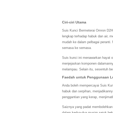
Ciri-ciri Utama
Suis Kunci Bermeterai Omron D2HW
lengkap terhadap habuk dan air, 
mudah ke dalam pelbagai peranti.
semasa ke semasa.
Suis kunci ini menawarkan hayat o
menjejaskan komponen dalamannya.
melampau. Selain itu, sesentuh b
Faedah untuk Penggunaan L
Anda boleh mempercayai Suis Kunc
habuk dan serpihan, menjadikannya
penggantian yang kerap, menjima
Saiznya yang padat membolehkan p
dalam kedua-dua musim sejuk beku