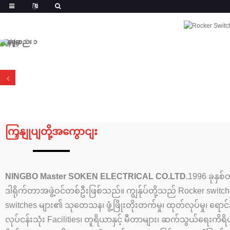
ကြှနျုပျတို့အကွောငျး
NINGBO Master SOKEN ELECTRICAL CO.LTD.
1996 ခုနှစ်
ဒါရိုက်တာအဖွဲ့ဝင်တစ်ဦးဖြစ်သည်။ ကျွန်ုပ်တို့သည် Rocker switch
switches များ၏ သုတေသန၊ ဖွံ့ဖြိုးတိုးတက်မှု၊ ထုတ်လုပ်မှု၊ ရောင်းခ
လုပ်ငန်းသုံး Facilities၊ တူရိယာနှင့် မီတာများ၊ ဆက်သွယ်ရေးကိရိယ