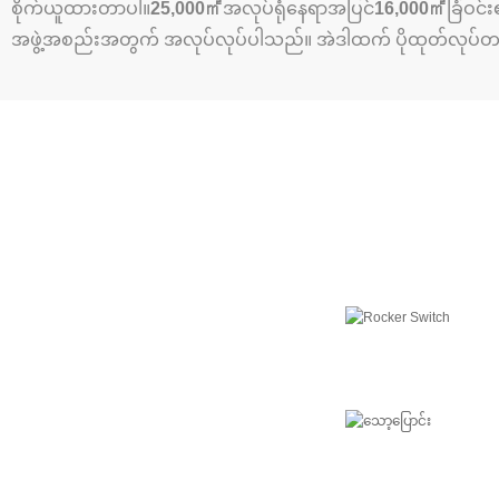
စိုက်ယူထားတာပါ။
25,000㎡
အလုပ်ရုံနေရာအပြင်
16,000㎡
ခြံဝင
အဖွဲ့အစည်းအတွက် အလုပ်လုပ်ပါသည်။ အဲဒါထက် ပိုထုတ်လုပ်