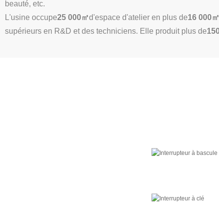
beauté, etc.
L'usine occupe
25 000㎡
d'espace d'atelier en plus de
16 000
supérieurs en R&D et des techniciens. Elle produit plus de
150