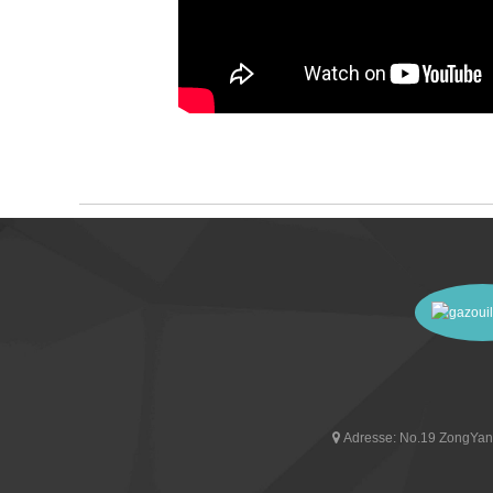
Adresse:
No.19 ZongYan R