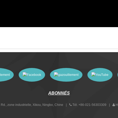
ABONNÉS
d., zone industrielle, Xikou, Ningbo, Chine
Tél.
+86-021-56303309
H