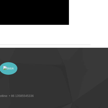
otline:
+ 86 13585545336