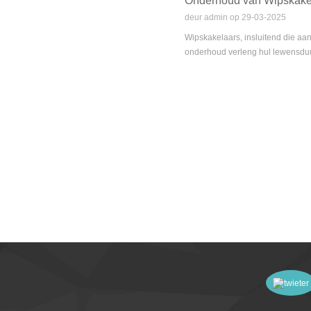
Onderhoud van Wipskakel
deur admin op 29-03-2025
Wipskakelaars, insluitend die aan-
onderhoud verleng hul lewensduur