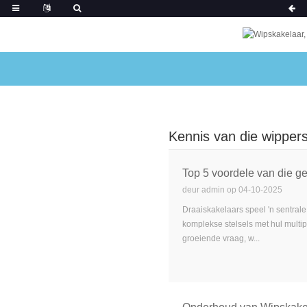
Kennis van die wipper
Top 5 voordele van die g
deur admin op 04-10-2025
Draaiskakelaars speel 'n sentral
komplekse stelsels met hul multip
groeiende vraag, w...