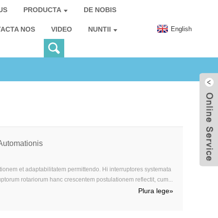
US
PRODUCTA
DE NOBIS
English
ACTA NOS
VIDEO
NUNTII
utomationis
tionem et adaptabilitatem permittendo. Hi interruptores systemata
ruptorum rotariorum hanc crescentem postulationem reflectit, cum...
Plura lege
»