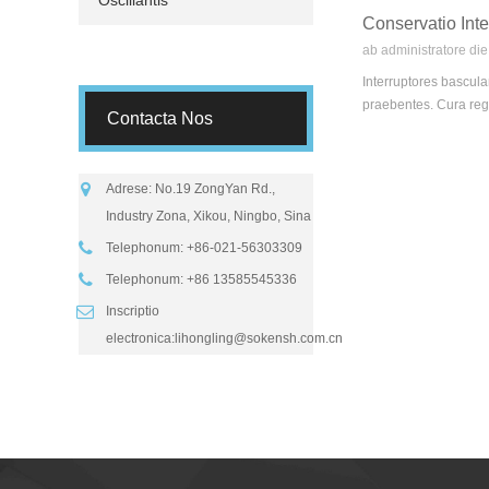
Oscillantis
Conservatio Int
ab administratore d
Interruptores bascula
praebentes. Cura regu
Contacta Nos
Adrese: No.19 ZongYan Rd.,
Industry Zona, Xikou, Ningbo, Sina
Telephonum: +86-021-56303309
Telephonum: +86 13585545336
Inscriptio
electronica:
lihongling@sokensh.com.cn