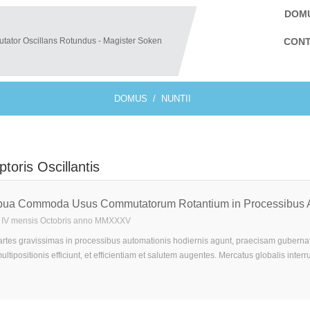
DOM
CONT
DOMUS
NUNTII
ptoris Oscillantis
pua Commoda Usus Commutatorum Rotantium in Processibus A
ie IV mensis Octobris anno MMXXXV
 partes gravissimas in processibus automationis hodiernis agunt, praecisam guberna
ltipositionis efficiunt, et efficientiam et salutem augentes. Mercatus globalis inter