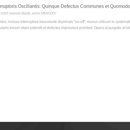
erruptoris Oscillantis: Quinque Defectus Communes et Quomod
ie XXIX mensis Martii, anno MMXXXV
ntes, incluso interruptore basculante illuminato "on-off", munus criticum in system
laris eorum vitam extendit et defectus improvisos prohibet. Opera ut purgatio et lub