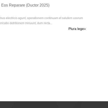
o Eos Reparare (Ductor 2025)
atibus electricis agunt, operationem continuam et salutem usorum
ricatio detritionem minuunt, dum recta...
Plura lege
»