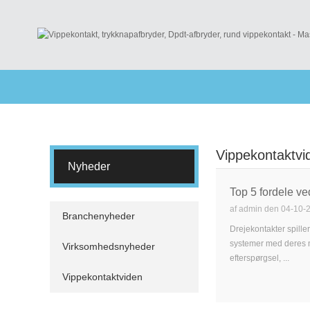
Vippekontaktvi
Nyheder
Top 5 fordele ve
af admin den 04-10-
Branchenyheder
Drejekontakter spille
systemer med deres mu
Virksomhedsnyheder
efterspørgsel, ...
Vippekontaktviden