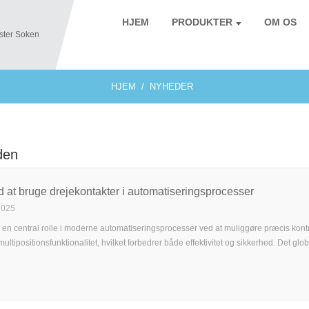
HJEM
PRODUKTER
OM OS
HJEM
NYHEDER
den
d at bruge drejekontakter i automatiseringsprocesser
2025
r en central rolle i moderne automatiseringsprocesser ved at muliggøre præcis kont
ltipositionsfunktionalitet, hvilket forbedrer både effektivitet og sikkerhed. Det g