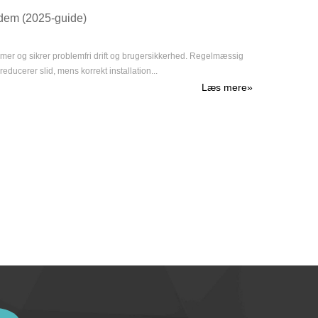
 dem (2025-guide)
temer og sikrer problemfri drift og brugersikkerhed. Regelmæssig
ducerer slid, mens korrekt installation...
Læs mere
»