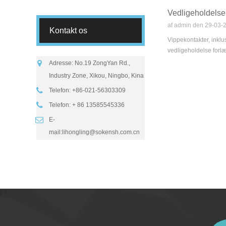
Vedligeholdelse
af admin den 29-03-
Kontakt os
Vippekontakter, inklu
vedligeholdelse forlæ
Adresse: No.19 ZongYan Rd.,
Industry Zone, Xikou, Ningbo, Kina
Telefon: +86-021-56303309
Telefon: + 86 13585545336
E-
mail:
lihongling@sokensh.com.cn