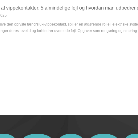
 af vippekontakter: 5 almindelige fejl og hvordan man udbedrer
2025
sive den oplyste tænd/sluk-vippekontakt, spiller en afgørende rolle i elektriske sys
nger deres levetid og forhindrer uventede fejl. Opgaver som rengøring og smøring re