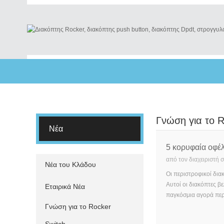
Γνώση για το R
Νέα
5 κορυφαία οφέλ
από τον διαχειριστή 
Νέα του Κλάδου
Οι περιστροφικοί δια
Αυτοί οι διακόπτες β
Εταιρικά Νέα
παγκόσμια αγορά περι
Γνώση για το Rocker