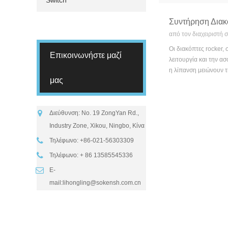
Switch
Συντήρηση Διακ
από τον διαχειριστή 
Οι διακόπτες rocker,
Επικοινωνήστε μαζί
λειτουργία και την α
η λίπανση μειώνουν τ
μας
Διεύθυνση: No. 19 ZongYan Rd.,
Industry Zone, Xikou, Ningbo, Κίνα
Τηλέφωνο: +86-021-56303309
Τηλέφωνο: + 86 13585545336
E-
mail:
lihongling@sokensh.com.cn