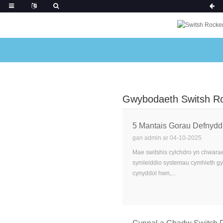
Gwybodaeth Switsh R
5 Mantais Gorau Defnydd
gan admin ar 04-10-2025
Mae switshis cylchdro yn chwara
symleiddio systemau cymhleth gy
cynyddol hwn,...