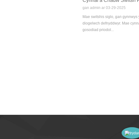
Cynnal a Chadw Switsh Ro
gan admin ar 03-29-2025
Mae switshis siglo, gan gynnwys 
diogelwch defnyddwyr. Mae cynnal
gosodiad priodol...